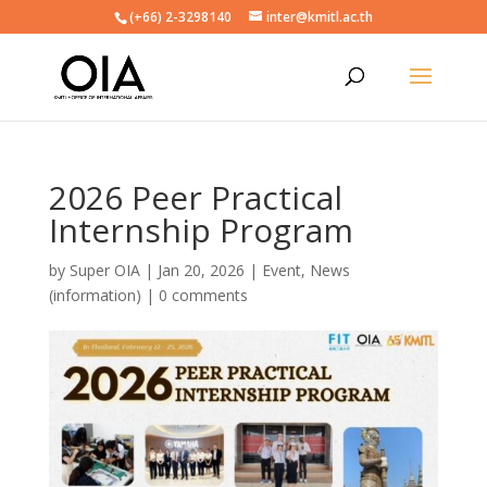
(+66) 2-3298140
inter@kmitl.ac.th
2026 Peer Practical
Internship Program
by
Super OIA
|
Jan 20, 2026
|
Event
,
News
(information)
|
0 comments