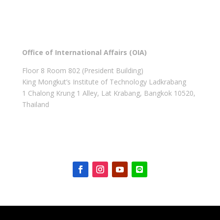
Office of International Affairs (OIA)
Floor 8 Room 802 (President Building)
King Mongkut’s Institute of Technology Ladkrabang
1 Chalong Krung 1 Alley, Lat Krabang, Bangkok 10520,
Thailand
Get in touch